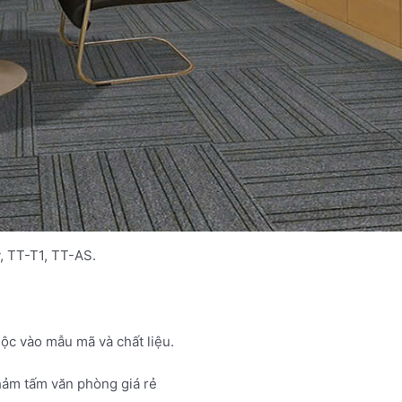
 TT-T1, TT-AS.
ộc vào mẫu mã và chất liệu.