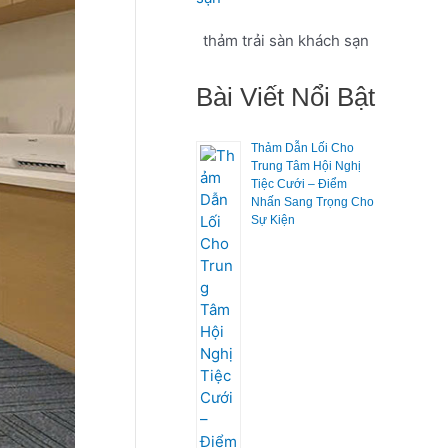
ế
m
thảm trải sàn khách sạn
:
Bài Viết Nổi Bật
Thảm Dẫn Lối Cho
Trung Tâm Hội Nghị
Tiệc Cưới – Điểm
Nhấn Sang Trọng Cho
Sự Kiện