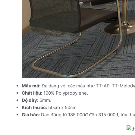
Mẫu mã:
Đa dạng với các mẫu như TT-AP, TT-Melody,
Chất liệu:
100% Polypropylene.
Độ dày:
6mm.
Kích thước:
50cm x 50cm
Giá bán:
Dao động từ 185.000đ đến 315.000đ, tùy thu