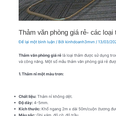
Thảm văn phòng giá rẻ- các loại 
Để lại một bình luận
/ Bởi
kinhdoanh3mvn
/
13/03/20
Thảm văn phòng giá rẻ
là loại thảm được sử dụng tro
và công năng. Một số mẫu thảm văn phòng giá rẻ đượ
1. Thảm nỉ một màu trơn:
Chất liệu:
Thảm nỉ không dệt.
Độ dày:
4-5mm.
Kích thước:
Khổ ngang 2m x dài 50m/cuộn (tương đư
Màu sắc:
Ghi xám, đỏ cờ, đỏ trầu.