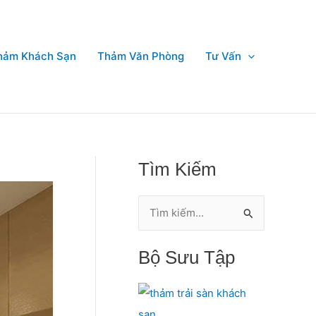
hảm Khách Sạn
Thảm Văn Phòng
Tư Vấn
Tìm Kiếm
T
ì
Bộ Sưu Tập
m
k
i