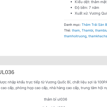
Kiểu dệt: thảm mặt
Độ bền: 7 năm
Xuất xứ: Vương Qu
Danh mục:
Thảm Trải Sàn B
Thẻ:
tham
,
Thambi
,
thambi
thamhoitruong
,
thamkhach
 UL036
được nhập khẩu trực tiếp từ Vương Quốc Bỉ, chất liệu sợi là 100P
 cao cấp, phòng họp cao cấp, nhà hàng cao cấp, trung tâm hội 