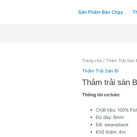
Sản Phẩm Bán Chạy
T
Trang chủ
/
Thảm Trải Sàn 
Thảm Trải Sàn Bỉ
Thảm trải sàn 
Thông tin cơ bản:
Chất liệu: 100% P
Độ dày: 8mm
Đế: weaveback
Khổ thảm: 4m