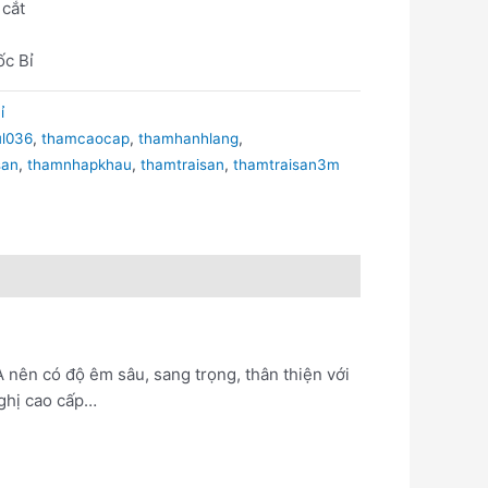
 cắt
ốc Bỉ
ỉ
ul036
,
thamcaocap
,
thamhanhlang
,
san
,
thamnhapkhau
,
thamtraisan
,
thamtraisan3m
A nên có độ êm sâu, sang trọng, thân thiện với
nghị cao cấp…