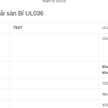
thảm bỉ ul036
rải sàn Bỉ UL036
TEST
UL
Côn
Khu
khu
100
We
40