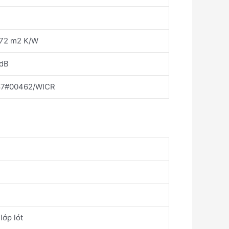
072 m2 K/W
 dB
87#00462/WICR
lớp lót