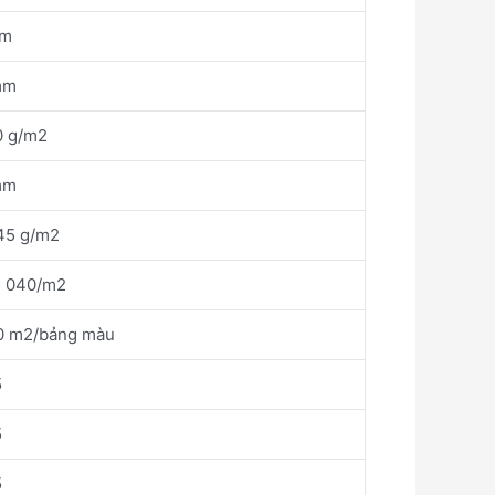
 m
mm
0 g/m2
mm
45 g/m2
5 040/m2
0 m2/bảng màu
5
5
5