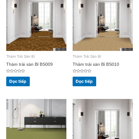
Thảm Trải Sàn Bỉ
Thảm Trải Sàn Bỉ
Thảm trải sàn Bỉ BS009
Thảm trải sàn Bỉ BS010
Được
Được
xếp
xếp
Đọc tiếp
Đọc tiếp
hạng
hạng
0
0
5
5
sao
sao