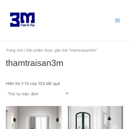
Nhảy
Main
tới
Menu
nội
dung
Trang chủ
/ Sản phẩm được gắn thẻ “thamtraisan3m”
thamtraisan3m
Hiển thị 1–12 của 103 kết quả