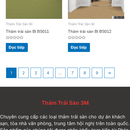
Thảm Trải Sàn Bỉ
Thảm Trải Sàn Bỉ
Thảm trải sàn Bỉ BS011
Thảm trải sàn Bỉ BS012
Được
Được
xếp
xếp
Đọc tiếp
Đọc tiếp
hạng
hạng
0
0
5
5
sao
sao
1
2
3
4
…
7
8
9
→
Thảm Trải Sàn 3M
Chuyên cung cấp các loại thảm trải sàn cho dự án khách
sạn, tòa nhà văn phòng, trung tâm hội nghị trên toàn quốc.