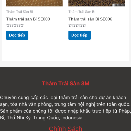
Thảm Trải Sàn Bỉ
Thảm Trải Sàn Bỉ
Thảm trải sàn Bỉ SE009
Thảm trải sàn Bỉ SE006
Được
Được
xếp
xếp
Đọc tiếp
Đọc tiếp
hạng
hạng
0
0
5
5
sao
sao
Thảm Trải Sàn 3M
Chuyên cung cấp các loại thảm trải sàn cho dự án khách
sạn, tòa nhà văn phòng, trung tâm hội nghị trên toàn quốc.
Sản phẩm của chúng tôi được nhập khẩu trực tiếp từ Pháp,
Bỉ, Thổ Nhĩ Kỳ, Trung Quốc, Indonesia...
Chính Sách