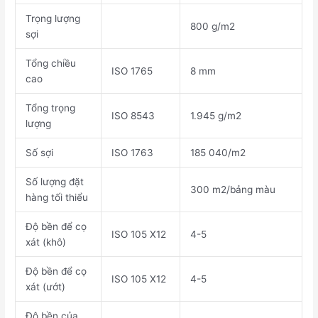
Trọng lượng
800 g/m2
sợi
Tổng chiều
ISO 1765
8 mm
cao
Tổng trọng
ISO 8543
1.945 g/m2
lượng
Số sợi
ISO 1763
185 040/m2
Số lượng đặt
300 m2/bảng màu
hàng tối thiểu
Độ bền để cọ
ISO 105 X12
4-5
xát (khô)
Độ bền để cọ
ISO 105 X12
4-5
xát (ướt)
Độ bền của