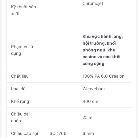
Chromojet
Kỹ thuật sản
xuất
Khu vực hành lang,
hội trường, khối
Phạm vi sử
phòng ngủ, khu
dụng
casino và các khối
công cộng
Chất liệu
100% PA 6.0 Crealon
Loại đế
Weaveback
Khổ rộng
400 cm
Chiều dài
25 m
cuộn
Chiều cao sợi
ISO 1766
6 mm