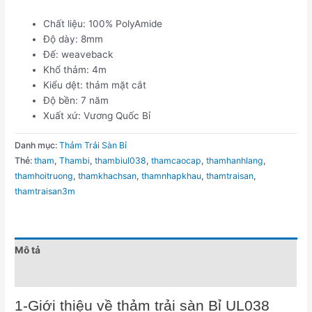
Chất liệu: 100% PolyAmide
Độ dày: 8mm
Đế: weaveback
Khổ thảm: 4m
Kiểu dệt: thảm mặt cắt
Độ bền: 7 năm
Xuất xứ: Vương Quốc Bỉ
Danh mục:
Thảm Trải Sàn Bỉ
Thẻ:
tham
,
Thambi
,
thambiul038
,
thamcaocap
,
thamhanhlang
,
thamhoitruong
,
thamkhachsan
,
thamnhapkhau
,
thamtraisan
,
thamtraisan3m
Mô tả
Đánh giá (0)
1-Giới thiệu về thảm trải sàn Bỉ UL038