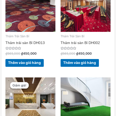
₫450,000.
₫450,000.
Thảm Trải Sàn Bỉ
Thảm Trải Sàn Bỉ
Thảm trải sàn Bỉ DH013
Thảm trải sàn Bỉ DH002
Được
Được
₫
565,000
₫
450,000
₫
565,000
₫
450,000
xếp
xếp
hạng
hạng
0
0
Thêm vào giỏ hàng
Thêm vào giỏ hàng
5
5
sao
sao
Giá
Giá
gốc
hiện
Giảm giá!
Giảm giá!
là:
tại
₫565,000.
là:
₫450,000.