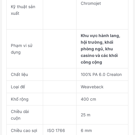
Chromojet
Kỹ thuật sản
xuất
Khu vực hành lang,
hội trường, khối
Phạm vi sử
phòng ngủ, khu
dụng
casino và các khối
công cộng
Chất liệu
100% PA 6.0 Crealon
Loại đế
Weaveback
Khổ rộng
400 cm
Chiều dài
25 m
cuộn
Chiều cao sợi
ISO 1766
6 mm