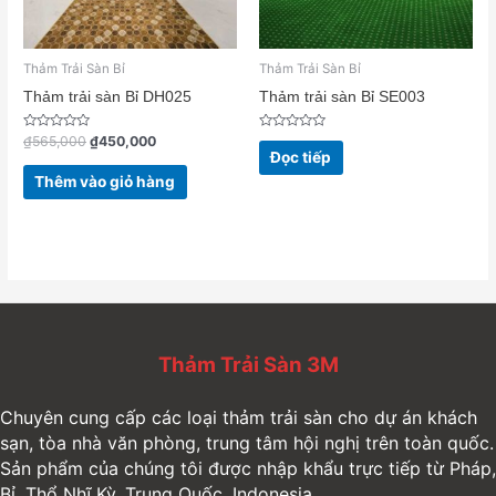
Thảm Trải Sàn Bỉ
Thảm Trải Sàn Bỉ
Thảm trải sàn Bỉ DH025
Thảm trải sàn Bỉ SE003
Được
Được
₫
565,000
₫
450,000
xếp
xếp
Đọc tiếp
hạng
hạng
0
0
Thêm vào giỏ hàng
5
5
sao
sao
Thảm Trải Sàn 3M
Chuyên cung cấp các loại thảm trải sàn cho dự án khách
sạn, tòa nhà văn phòng, trung tâm hội nghị trên toàn quốc.
Sản phẩm của chúng tôi được nhập khẩu trực tiếp từ Pháp,
Bỉ, Thổ Nhĩ Kỳ, Trung Quốc, Indonesia...