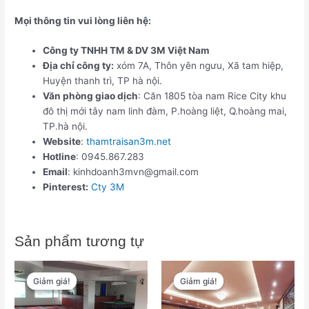
Mọi thông tin vui lòng liên hệ:
Công ty TNHH TM & DV 3M Việt Nam
Địa chỉ công ty:
xóm 7A, Thôn yên ngưu, Xã tam hiệp,
Huyện thanh trì, TP hà nội.
Văn phòng giao dịch
: Căn 1805 tòa nam Rice City khu
đô thị mới tây nam linh đàm, P.hoàng liệt, Q.hoàng mai,
TP.hà nội.
Website
:
thamtraisan3m.net
Hotline
: 0945.867.283
Email
: kinhdoanh3mvn@gmail.com
Pinterest:
Cty 3M
Sản phẩm tương tự
Giá
Giá
Giá
Giá
gốc
hiện
gốc
hiện
Giảm giá!
Giảm giá!
Giảm giá!
Giảm giá!
là:
tại
là:
tại
₫565,000.
là:
₫565,000.
là: