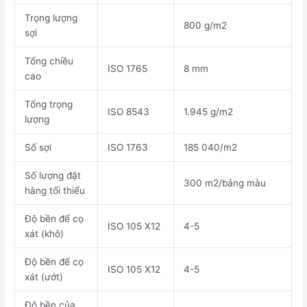
Trọng lượng
800 g/m2
sợi
Tổng chiều
ISO 1765
8 mm
cao
Tổng trọng
ISO 8543
1.945 g/m2
lượng
Số sợi
ISO 1763
185 040/m2
Số lượng đặt
300 m2/bảng màu
hàng tối thiểu
Độ bền để cọ
ISO 105 X12
4-5
xát (khô)
Độ bền để cọ
ISO 105 X12
4-5
xát (ướt)
Độ bền của