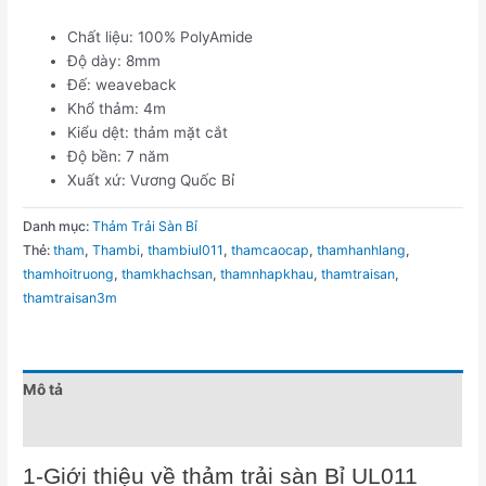
Chất liệu: 100% PolyAmide
Độ dày: 8mm
Đế: weaveback
Khổ thảm: 4m
Kiểu dệt: thảm mặt cắt
Độ bền: 7 năm
Xuất xứ: Vương Quốc Bỉ
Danh mục:
Thảm Trải Sàn Bỉ
Thẻ:
tham
,
Thambi
,
thambiul011
,
thamcaocap
,
thamhanhlang
,
thamhoitruong
,
thamkhachsan
,
thamnhapkhau
,
thamtraisan
,
thamtraisan3m
Mô tả
Đánh giá (0)
1-Giới thiệu về thảm trải sàn Bỉ UL011