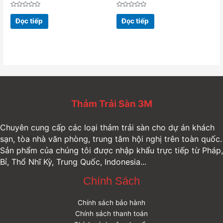
Được
Được
xếp
xếp
Đọc tiếp
Đọc tiếp
hạng
hạng
0
0
5
5
sao
sao
Thảm Trải Sàn 3M
Chuyên cung cấp các loại thảm trải sàn cho dự án khách
sạn, tòa nhà văn phòng, trung tâm hội nghị trên toàn quốc.
Sản phẩm của chúng tôi được nhập khẩu trực tiếp từ Pháp,
Bỉ, Thổ Nhĩ Kỳ, Trung Quốc, Indonesia...
Chính Sách
Chính sách bảo hành
Chính sách thanh toán