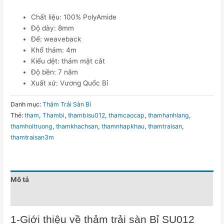
Chất liệu: 100% PolyAmide
Độ dày: 8mm
Đế: weaveback
Khổ thảm: 4m
Kiểu dệt: thảm mặt cắt
Độ bền: 7 năm
Xuất xứ: Vương Quốc Bỉ
Danh mục:
Thảm Trải Sàn Bỉ
Thẻ:
tham
,
Thambi
,
thambisu012
,
thamcaocap
,
thamhanhlang
,
thamhoitruong
,
thamkhachsan
,
thamnhapkhau
,
thamtraisan
,
thamtraisan3m
Mô tả
Đánh giá (0)
1-Giới thiệu về thảm trải sàn Bỉ SU012