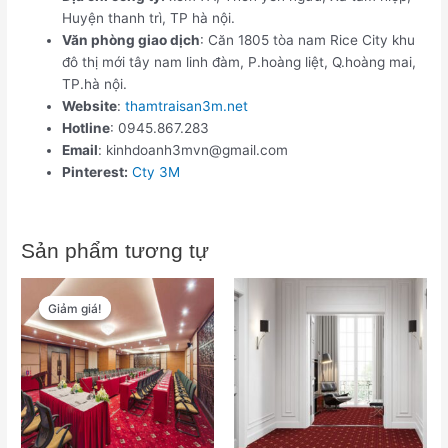
Huyện thanh trì, TP hà nội.
Văn phòng giao dịch
: Căn 1805 tòa nam Rice City khu
đô thị mới tây nam linh đàm, P.hoàng liệt, Q.hoàng mai,
TP.hà nội.
Website
:
thamtraisan3m.net
Hotline
: 0945.867.283
Email
: kinhdoanh3mvn@gmail.com
Pinterest:
Cty 3M
Sản phẩm tương tự
Giá
Giá
gốc
hiện
Giảm giá!
Giảm giá!
là:
tại
₫565,000.
là:
₫450,000.