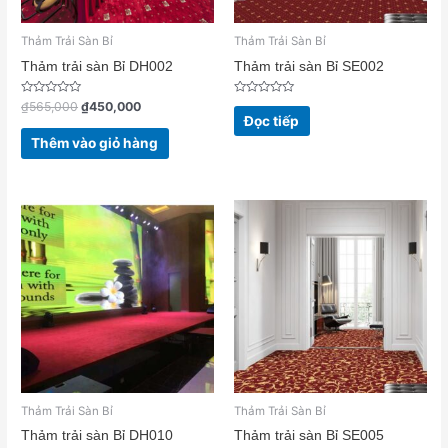
Thảm Trải Sàn Bỉ
Thảm Trải Sàn Bỉ
Thảm trải sàn Bỉ DH002
Thảm trải sàn Bỉ SE002
Được
Được
₫
565,000
₫
450,000
xếp
xếp
Đọc tiếp
hạng
hạng
0
0
Thêm vào giỏ hàng
5
5
sao
sao
Thảm Trải Sàn Bỉ
Thảm Trải Sàn Bỉ
Thảm trải sàn Bỉ DH010
Thảm trải sàn Bỉ SE005