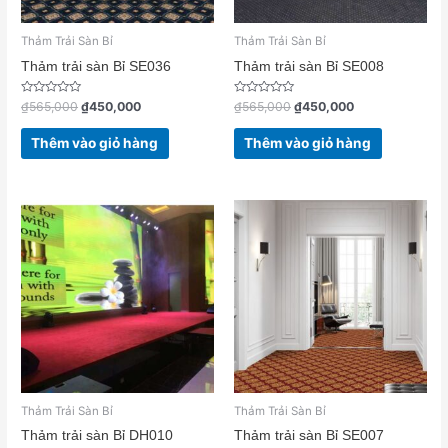
Thảm Trải Sàn Bỉ
Thảm Trải Sàn Bỉ
Thảm trải sàn Bỉ SE036
Thảm trải sàn Bỉ SE008
Được
Được
₫
565,000
₫
450,000
₫
565,000
₫
450,000
xếp
xếp
hạng
hạng
0
0
Thêm vào giỏ hàng
Thêm vào giỏ hàng
5
5
sao
sao
Thảm Trải Sàn Bỉ
Thảm Trải Sàn Bỉ
Thảm trải sàn Bỉ DH010
Thảm trải sàn Bỉ SE007