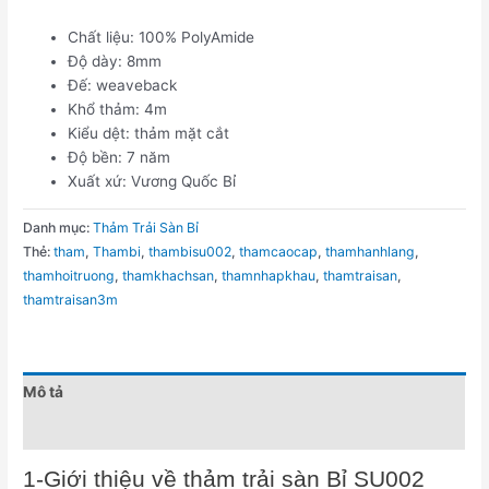
Chất liệu: 100% PolyAmide
Độ dày: 8mm
Đế: weaveback
Khổ thảm: 4m
Kiểu dệt: thảm mặt cắt
Độ bền: 7 năm
Xuất xứ: Vương Quốc Bỉ
Danh mục:
Thảm Trải Sàn Bỉ
Thẻ:
tham
,
Thambi
,
thambisu002
,
thamcaocap
,
thamhanhlang
,
thamhoitruong
,
thamkhachsan
,
thamnhapkhau
,
thamtraisan
,
thamtraisan3m
Mô tả
Đánh giá (0)
1-Giới thiệu về thảm trải sàn Bỉ SU002