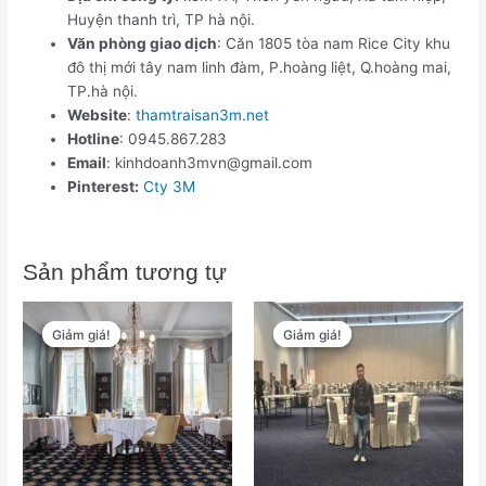
Huyện thanh trì, TP hà nội.
Văn phòng giao dịch
: Căn 1805 tòa nam Rice City khu
đô thị mới tây nam linh đàm, P.hoàng liệt, Q.hoàng mai,
TP.hà nội.
Website
:
thamtraisan3m.net
Hotline
: 0945.867.283
Email
: kinhdoanh3mvn@gmail.com
Pinterest:
Cty 3M
Sản phẩm tương tự
Giá
Giá
Giá
Giá
gốc
hiện
gốc
hiện
Giảm giá!
Giảm giá!
Giảm giá!
Giảm giá!
là:
tại
là:
tại
₫565,000.
là:
₫565,000.
là:
₫450,000.
₫450,000.