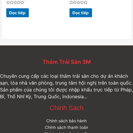
Được
Được
xếp
xếp
Đọc tiếp
Đọc tiếp
hạng
hạng
0
0
5
5
sao
sao
Thảm Trải Sàn 3M
Chuyên cung cấp các loại thảm trải sàn cho dự án khách
sạn, tòa nhà văn phòng, trung tâm hội nghị trên toàn quốc.
Sản phẩm của chúng tôi được nhập khẩu trực tiếp từ Pháp,
Bỉ, Thổ Nhĩ Kỳ, Trung Quốc, Indonesia...
Chính Sách
Chính sách bảo hành
Chính sách thanh toán