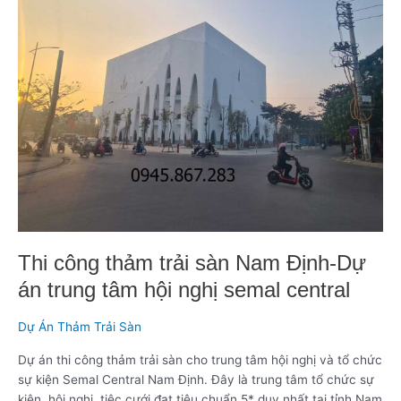
trải
sàn
Nam
Định-
Dự
án
trung
tâm
hội
nghị
semal
central
Thi công thảm trải sàn Nam Định-Dự
án trung tâm hội nghị semal central
Dự Án Thảm Trải Sàn
Dự án thi công thảm trải sàn cho trung tâm hội nghị và tổ chức
sự kiện Semal Central Nam Định. Đây là trung tâm tổ chức sự
kiện, hội nghị, tiệc cưới đạt tiêu chuẩn 5* duy nhất tại tỉnh Nam