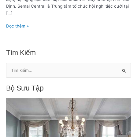
Định. Semal Central là Trung tâm tổ chức hội nghị tiệc cưới tại
[…]
Đọc thêm »
Tìm Kiếm
T
ì
Bộ Sưu Tập
m
k
i
ế
m
: