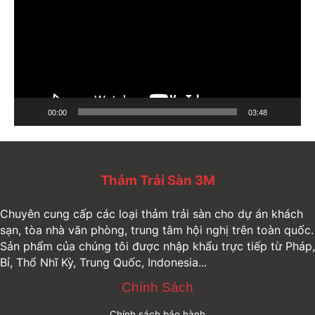
ì
n
h
c
h
ơ
00:00
03:48
i
V
i
Thảm Trải Sàn 3M
d
e
Chuyên cung cấp các loại thảm trải sàn cho dự án khách
o
sạn, tòa nhà văn phòng, trung tâm hội nghị trên toàn quốc.
Sản phẩm của chúng tôi được nhập khẩu trực tiếp từ Pháp,
Bỉ, Thổ Nhĩ Kỳ, Trung Quốc, Indonesia...
Chính Sách
Chính sách bảo hành