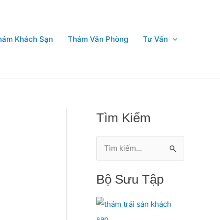
hảm Khách Sạn
Thảm Văn Phòng
Tư Vấn
Tìm Kiếm
T
ì
Bộ Sưu Tập
m
k
i