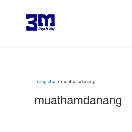
Nhảy
tới
nội
dung
Trang chủ
muathamdanang
muathamdanang