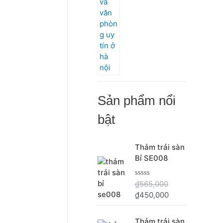
Sản phẩm nổi
bật
G
G
Thảm trải sàn
i
i
Bỉ SE008
á
á
g
h
₫
565,000
Đ
ố
i
ư
₫
450,000
c
ệ
ợ
c
l
n
x
à
t
Thảm trải sàn
ế