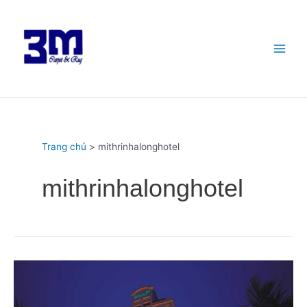
Nhảy
Main
tới
Menu
nội
dung
Trang chủ
mithrinhalonghotel
mithrinhalonghotel
Thi
công
thảm