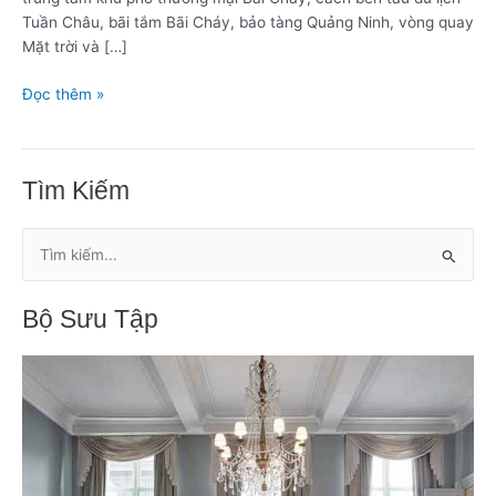
Tuần Châu, bãi tắm Bãi Cháy, bảo tàng Quảng Ninh, vòng quay
Mặt trời và […]
Đọc thêm »
Tìm Kiếm
T
ì
Bộ Sưu Tập
m
k
i
ế
m
: