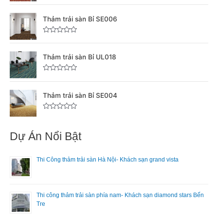
5
p
Đ
s
h
ư
a
ạ
ợ
Thảm trải sàn Bỉ SE006
o
n
c
g
x
0
ế
5
p
Đ
s
h
ư
a
ạ
ợ
Thảm trải sàn Bỉ UL018
o
n
c
g
x
0
ế
5
p
Đ
s
h
ư
a
ạ
ợ
Thảm trải sàn Bỉ SE004
o
n
c
g
x
0
ế
5
p
Đ
s
h
ư
a
ạ
ợ
Dự Án Nổi Bật
o
n
c
g
x
0
ế
5
p
Thi Công thảm trải sàn Hà Nội- Khách sạn grand vista
s
h
a
ạ
o
n
g
0
5
Thi công thảm trải sàn phía nam- Khách sạn diamond stars Bến
s
Tre
a
o