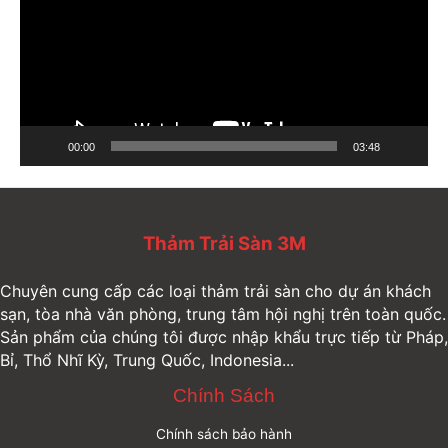
ì
n
h
c
h
ơ
00:00
03:48
i
V
i
Thảm Trải Sàn 3M
d
e
Chuyên cung cấp các loại thảm trải sàn cho dự án khách
o
sạn, tòa nhà văn phòng, trung tâm hội nghị trên toàn quốc.
Sản phẩm của chúng tôi được nhập khẩu trực tiếp từ Pháp,
Bỉ, Thổ Nhĩ Kỳ, Trung Quốc, Indonesia...
Chính Sách
Chính sách bảo hành