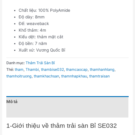
Chất liệu: 100% PolyAmide
Độ dày: 8mm
Đế: weaveback
Khổ thảm: 4m
Kiểu dệt: thảm mặt cắt
Độ bền: 7 năm
Xuất xứ: Vương Quốc Bỉ
Danh mục:
Thảm Trải Sàn Bỉ
Thẻ:
tham
,
Thambi
,
thambise032
,
thamcaocap
,
thamhanhlang
,
thamhoitruong
,
thamkhachsan
,
thamnhapkhau
,
thamtraisan
Mô tả
Đánh giá (0)
1-Giới thiệu về thảm trải sàn Bỉ SE032