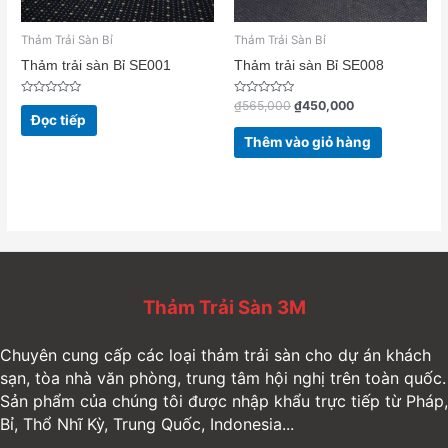
Thảm Trải Sàn Bỉ
Thảm Trải Sàn Bỉ
Thảm trải sàn Bỉ SE001
Thảm trải sàn Bỉ SE008
Được
Được
₫
565,000
₫
450,000
xếp
xếp
Đọc tiếp
hạng
hạng
0
0
Thêm vào giỏ hàng
5
5
sao
sao
Thảm Trải Sàn 3M
Chuyên cung cấp các loại thảm trải sàn cho dự án khách
sạn, tòa nhà văn phòng, trung tâm hội nghị trên toàn quốc.
Sản phẩm của chúng tôi được nhập khẩu trực tiếp từ Pháp,
Bỉ, Thổ Nhĩ Kỳ, Trung Quốc, Indonesia...