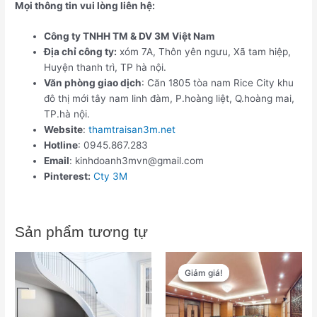
Mọi thông tin vui lòng liên hệ:
Công ty TNHH TM & DV 3M Việt Nam
Địa chỉ công ty:
xóm 7A, Thôn yên ngưu, Xã tam hiệp,
Huyện thanh trì, TP hà nội.
Văn phòng giao dịch
: Căn 1805 tòa nam Rice City khu
đô thị mới tây nam linh đàm, P.hoàng liệt, Q.hoàng mai,
TP.hà nội.
Website
:
thamtraisan3m.net
Hotline
: 0945.867.283
Email
: kinhdoanh3mvn@gmail.com
Pinterest:
Cty 3M
Sản phẩm tương tự
Giá
Giá
gốc
hiện
Giảm giá!
Giảm giá!
là:
tại
₫565,000.
là:
₫450,000.