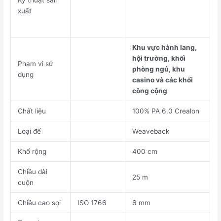
Kỹ thuật sản
xuất
Khu vực hành lang,
hội trường, khối
Phạm vi sử
phòng ngủ, khu
dụng
casino và các khối
công cộng
Chất liệu
100% PA 6.0 Crealon
Loại đế
Weaveback
Khổ rộng
400 cm
Chiều dài
25 m
cuộn
Chiều cao sợi
ISO 1766
6 mm