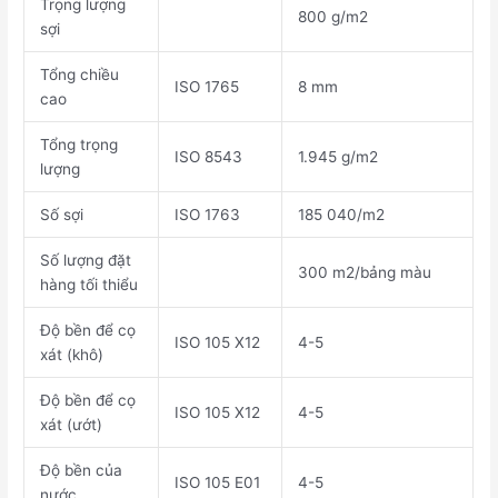
Trọng lượng
800 g/m2
sợi
Tổng chiều
ISO 1765
8 mm
cao
Tổng trọng
ISO 8543
1.945 g/m2
lượng
Số sợi
ISO 1763
185 040/m2
Số lượng đặt
300 m2/bảng màu
hàng tối thiểu
Độ bền để cọ
ISO 105 X12
4-5
xát (khô)
Độ bền để cọ
ISO 105 X12
4-5
xát (ướt)
Độ bền của
ISO 105 E01
4-5
nước