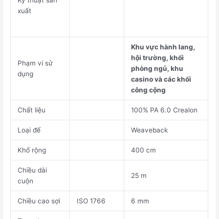
Kỹ thuật sản
xuất
Khu vực hành lang,
hội trường, khối
Phạm vi sử
phòng ngủ, khu
dụng
casino và các khối
công cộng
Chất liệu
100% PA 6.0 Crealon
Loại đế
Weaveback
Khổ rộng
400 cm
Chiều dài
25 m
cuộn
Chiều cao sợi
ISO 1766
6 mm