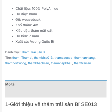
Chất liệu: 100% PolyAmide
Độ dày: 8mm
Đế: weaveback
Khổ thảm: 4m
Kiểu dệt: thảm mặt cắt
Độ bền: 7 năm
Xuất xứ: Vương Quốc Bỉ
Danh mục:
Thảm Trải Sàn Bỉ
Thẻ:
tham
,
Thambi
,
thambise013
,
thamcaocap
,
thamhanhlang
,
thamhoitruong
,
thamkhachsan
,
thamnhapkhau
,
thamtraisan
Mô tả
Đánh giá (0)
1-Giới thiệu về thảm trải sàn Bỉ SE013