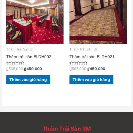
₫565,000.
là:
₫565,000.
là:
₫450,000.
₫450,000.
Thảm Trải Sàn Bỉ
Thảm Trải Sàn Bỉ
Thảm trải sàn Bỉ DH002
Thảm trải sàn Bỉ DH021
Được
Được
₫
565,000
₫
450,000
₫
565,000
₫
450,000
xếp
xếp
hạng
hạng
0
0
Thêm vào giỏ hàng
Thêm vào giỏ hàng
5
5
sao
sao
Thảm Trải Sàn 3M