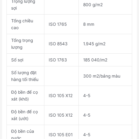
Trọng lượng
800 g/m2
sợi
Tổng chiều
ISO 1765
8 mm
cao
Tổng trọng
ISO 8543
1.945 g/m2
lượng
Số sợi
ISO 1763
185 040/m2
Số lượng đặt
300 m2/bảng màu
hàng tối thiểu
Độ bền để cọ
ISO 105 X12
4-5
xát (khô)
Độ bền để cọ
ISO 105 X12
4-5
xát (ướt)
Độ bền của
ISO 105 E01
4-5
nước