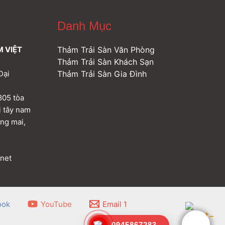
Danh Mục
M VIỆT
Thảm Trải Sàn Văn Phòng
Thảm Trải Sàn Khách Sạn
Đại
Thảm Trải Sàn Gia Đình
805 tòa
i tây nam
àng mai,
.net
ook
YouTube
Email 1
0945867283