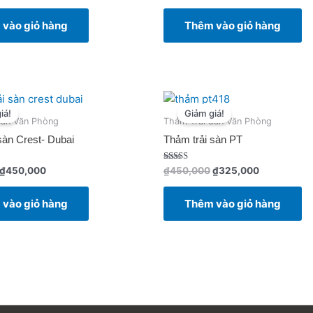
hạng
0
vào giỏ hàng
Thêm vào giỏ hàng
5
sao
Giá
Giá
Giá
Giá
gốc
hiện
gốc
hiện
iá!
Giảm giá!
là:
tại
là:
tại
Sàn Văn Phòng
Thảm Trải Sàn Văn Phòng
₫550,000.
là:
₫450,000.
là:
sàn Crest- Dubai
Thảm trải sàn PT
₫450,000.
₫325,000.
Được xếp
₫
450,000
₫
450,000
₫
325,000
hạng
4.50
5 sao
vào giỏ hàng
Thêm vào giỏ hàng