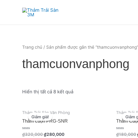
Nhảy
tới
nội
dung
Trang chủ
/ Sản phẩm được gắn thẻ “thamcuonvanphong
thamcuonvanphong
Hiển thị tất cả 8 kết quả
Giá
Giá
Thảm Trải Sàn Văn Phòng
Thảm Trải 
gốc
hiện
Giảm giá!
Giảm g
là:
tại
Thảm cuộn PRG-SNR
Thảm Cuộ
₫320,000.
là:
₫280,000.
Được
Được
₫
320,000
₫
280,000
₫
180,000
xếp
xếp