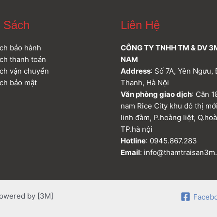
 Sách
Liên Hệ
ch bảo hành
CÔNG TY TNHH TM & DV 3
ch thanh toán
NAM
ch vận chuyển
Address
: Số 7A, Yên Ngưu, 
ch bảo mật
Thanh, Hà Nội
Văn phòng giao dịch
: Căn 1
nam Rice City khu đô thị mớ
linh đàm, P.hoàng liệt, Q.ho
TP.hà nội
Hotline
: 0945.867.283
Email
: info@thamtraisan3m
Powered by [3M]
Faceb