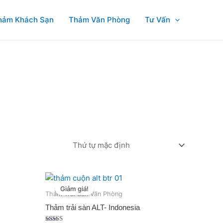
hảm Khách Sạn
Thảm Văn Phòng
Tư Vấn
Giá
Giá
gốc
hiện
Giảm giá!
là:
tại
Thảm Trải Sàn Văn Phòng
₫320,000.
là:
Thảm trải sàn ALT- Indonesia
₫160,000.