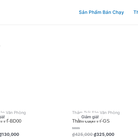
Sản Phẩm Bán Chạy
T
”
Giá
Giá
Giá
Giá
Sàn Văn Phòng
Thảm Trải Sàn Văn Phòng
gốc
hiện
gốc
hiện
iá!
Giảm giá!
là:
tại
là:
tại
n TT-BD00
Thảm cuộn TT-GS
₫180,000.
là:
₫425,000.
là:
₫130,000.
₫325,000.
Được
₫
130,000
₫
425,000
₫
325,000
xếp