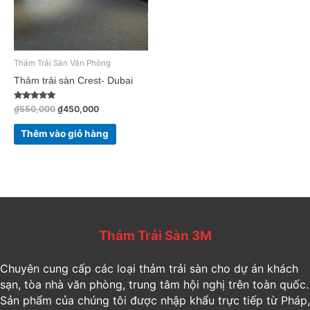
Thảm Trải Sàn Văn Phòng
Thảm trải sàn Crest- Dubai
Được xếp
₫
550,000
₫
450,000
hạng
4.75
5 sao
Thêm vào giỏ hàng
Thảm Trải Sàn 3M
Chuyên cung cấp các loại thảm trải sàn cho dự án khách
sạn, tòa nhà văn phòng, trung tâm hội nghị trên toàn quốc.
Sản phẩm của chúng tôi được nhập khẩu trực tiếp từ Pháp,