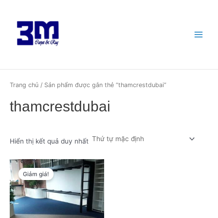
Nhảy
Main
tới
Menu
nội
dung
Trang chủ
/ Sản phẩm được gắn thẻ “thamcrestdubai”
thamcrestdubai
Hiển thị kết quả duy nhất
Giá
Giá
gốc
hiện
Giảm giá!
là:
tại
₫550,000.
là:
₫450,000.