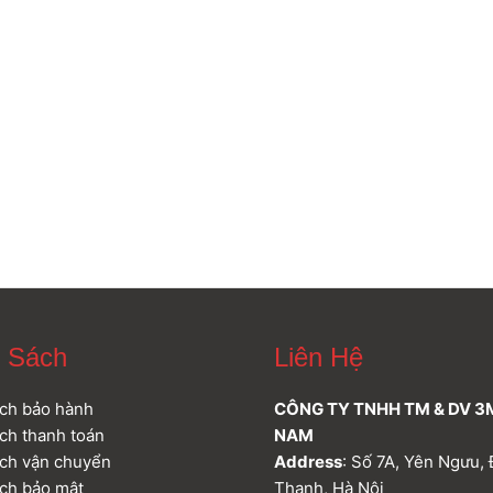
 Sách
Liên Hệ
ch bảo hành
CÔNG TY TNHH TM & DV 3
ch thanh toán
NAM
ch vận chuyển
Address
: Số 7A, Yên Ngưu, 
ch bảo mật
Thanh, Hà Nội