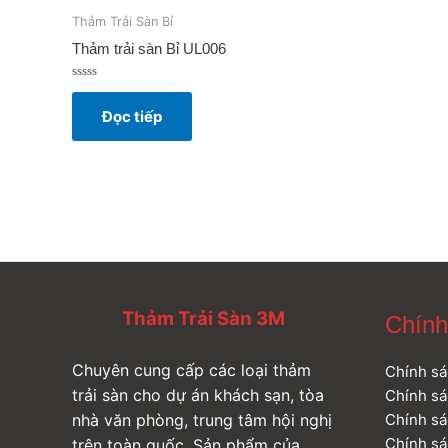
Thảm Trải Sàn Bỉ
Thảm trải sàn Bỉ UL006
Được
xếp
Đọc tiếp
hạng
0
5
sao
Thảm Trải Sàn 3M
Chính
Chuyên cung cấp các loại thảm
Chính sá
trải sàn cho dự án khách sạn, tòa
Chính sá
Chính sá
nhà văn phòng, trung tâm hội nghị
Chính sá
trên toàn quốc. Sản phẩm của