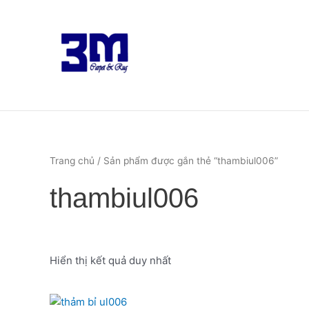
Nhảy
tới
nội
dung
Trang chủ
/ Sản phẩm được gắn thẻ “thambiul006”
thambiul006
Hiển thị kết quả duy nhất