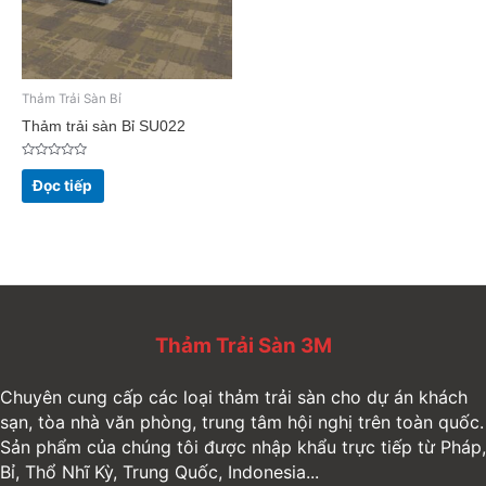
Thảm Trải Sàn Bỉ
Thảm trải sàn Bỉ SU022
Được
xếp
Đọc tiếp
hạng
0
5
sao
Thảm Trải Sàn 3M
Chuyên cung cấp các loại thảm trải sàn cho dự án khách
sạn, tòa nhà văn phòng, trung tâm hội nghị trên toàn quốc.
Sản phẩm của chúng tôi được nhập khẩu trực tiếp từ Pháp,
Bỉ, Thổ Nhĩ Kỳ, Trung Quốc, Indonesia...