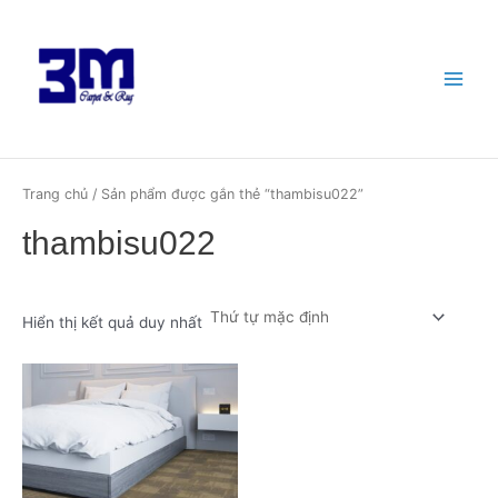
Nhảy
Main
tới
Menu
nội
dung
Trang chủ
/ Sản phẩm được gắn thẻ “thambisu022”
thambisu022
Hiển thị kết quả duy nhất