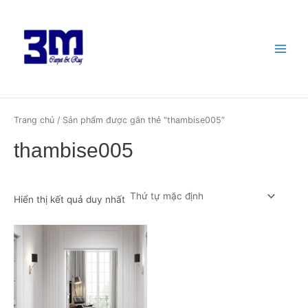
Nhảy
Main
tới
Menu
nội
dung
Trang chủ
/ Sản phẩm được gắn thẻ “thambise005”
thambise005
Hiển thị kết quả duy nhất