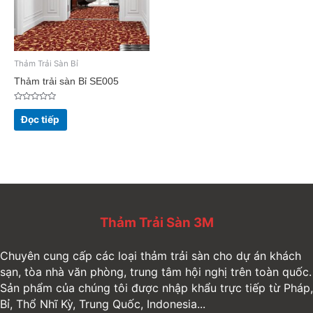
Thảm Trải Sàn Bỉ
Thảm trải sàn Bỉ SE005
Được
xếp
Đọc tiếp
hạng
0
5
sao
Thảm Trải Sàn 3M
Chuyên cung cấp các loại thảm trải sàn cho dự án khách
sạn, tòa nhà văn phòng, trung tâm hội nghị trên toàn quốc.
Sản phẩm của chúng tôi được nhập khẩu trực tiếp từ Pháp,
Bỉ, Thổ Nhĩ Kỳ, Trung Quốc, Indonesia...