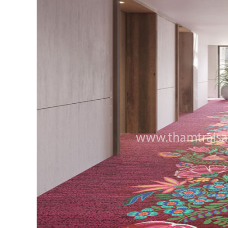
Nhập
Khẩu
–
Giải
Pháp
Cao
Cấp
Cho
Không
Gian
Hiện
Đại