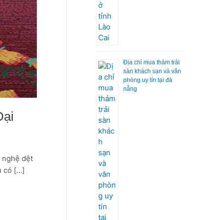
Địa chỉ mua thảm trải
sàn khách sạn và văn
phòng uy tín tại đà
nẵng
Đại
g nghệ dệt
 có […]