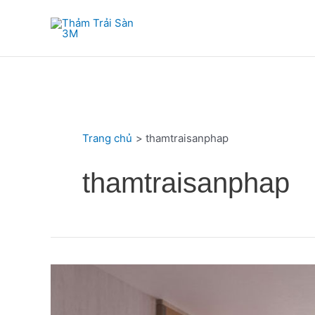
Nhảy
tới
nội
dung
Trang chủ
thamtraisanphap
thamtraisanphap
Thảm
Trải
Sàn