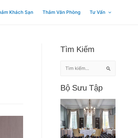
hảm Khách Sạn
Thảm Văn Phòng
Tư Vấn
Tìm Kiếm
T
ì
Bộ Sưu Tập
m
k
i
ế
m
: