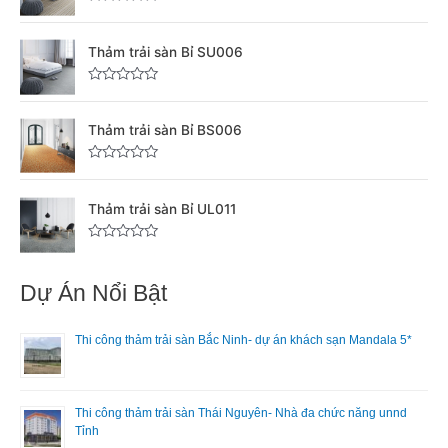
5
à
t
s
Đ
a
ư
:
ạ
o
ợ
Thảm trải sàn Bỉ SU006
₫
i
c
x
4
l
ế
8
à
p
Đ
h
ư
0
:
ạ
ợ
Thảm trải sàn Bỉ BS006
,
₫
n
c
g
x
0
3
0
ế
5
p
0
5
Đ
s
h
ư
0
0
a
ạ
ợ
Thảm trải sàn Bỉ UL011
o
n
c
.
,
g
x
0
0
ế
5
p
Đ
0
s
h
ư
0
a
ạ
ợ
Dự Án Nổi Bật
o
n
c
.
g
x
0
ế
5
p
Thi công thảm trải sàn Bắc Ninh- dự án khách sạn Mandala 5*
s
h
a
ạ
o
n
g
0
5
Thi công thảm trải sàn Thái Nguyên- Nhà đa chức năng unnd
s
Tỉnh
a
o