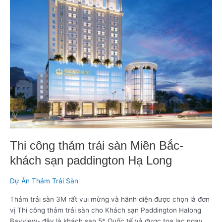
trải
sàn
Miền
Bắc-
khách
sạn
paddington
Hạ
Long
Thi công thảm trải sàn Miền Bắc-
khách sạn paddington Hạ Long
Dự Án Thảm Trải Sàn
Thảm trải sàn 3M rất vui mừng và hãnh diện được chọn là đơn
vị Thi công thảm trải sàn cho Khách sạn Paddington Halong
Bayview- đây là khách sạn 5* Quốc tế và được toạ lạc ngay