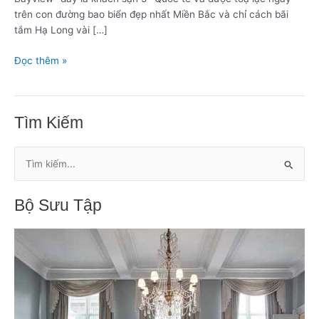
trên con đường bao biển đẹp nhất Miền Bắc và chỉ cách bãi
tắm Hạ Long vài […]
Đọc thêm »
Tìm Kiếm
T
ì
Bộ Sưu Tập
m
k
i
ế
m
: