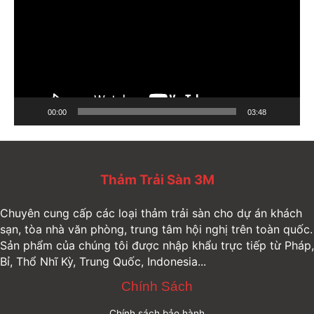
ì
n
h
c
h
ơ
00:00
03:48
i
V
i
Thảm Trải Sàn 3M
d
e
Chuyên cung cấp các loại thảm trải sàn cho dự án khách
o
sạn, tòa nhà văn phòng, trung tâm hội nghị trên toàn quốc.
Sản phẩm của chúng tôi được nhập khẩu trực tiếp từ Pháp,
Bỉ, Thổ Nhĩ Kỳ, Trung Quốc, Indonesia...
Chính Sách
Chính sách bảo hành